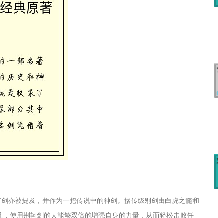
轲剑亦被提及，并作为一把传说中的神剑。据传级别剑由白虎之髓和
且，使用荆轲剑的人能够双倍的增强自身的力量，从而轻松击败任