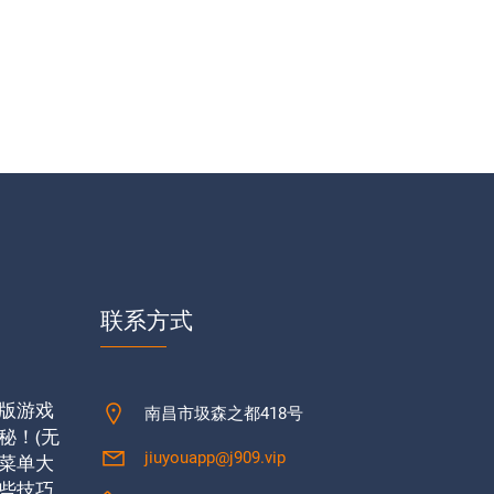
联系方式
版游戏
南昌市圾森之都418号
秘！(无
jiuyouapp@j909.vip
菜单大
些技巧