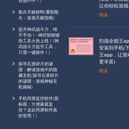
在进行中！)
让你轻松游戏
散兵天赋材料(重制散
阅读
兵：发掘天赋指南)
提升神武战斗力，绝
不手动！- 神武智能辅
扫描全能王a
助工具火热上线！(神
武战斗力提升工具，
安装到手机(
只需一键操作！)
王app，让
更丰富)
探寻石质碎片的谜
团：解读游戏中的隐
阅读
藏玄机(探寻石质碎片
的谜团：游戏神秘玄
机揭秘)
手机同屏监控软件(新
标题：方便家庭监
控？这款同屏软件真
的管用！)