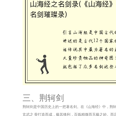
三、荆轲剑
荆轲剑是中国历史上的一把著名剑。在《山海经》中，荆
玄武之 骨打造而成，极其锋利，百炼精微而无极之妙。而